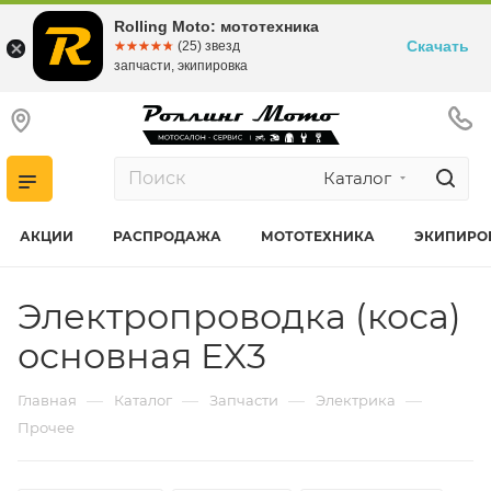
Rolling Moto: мототехника
Скачать
☆☆☆☆☆
★★★★★
(25) звезд
запчасти, экипировка
Каталог
АКЦИИ
РАСПРОДАЖА
МОТОТЕХНИКА
ЭКИПИРО
Электропроводка (коса)
основная EX3
—
—
—
—
Главная
Каталог
Запчасти
Электрика
Прочее