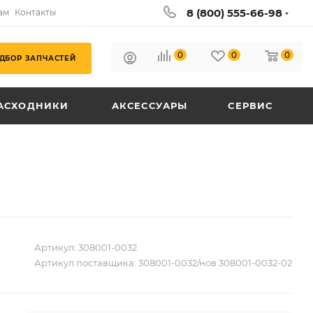
8 (800) 555-66-98
ам
Контакты
0
0
0
ДБОР ЗАПЧАСТЕЙ
АСХОДНИКИ
АКСЕССУАРЫ
СЕРВИС
Артикул:
308001-0032
Артикул поставщика:
308001-0032/нов 308001-0032-02