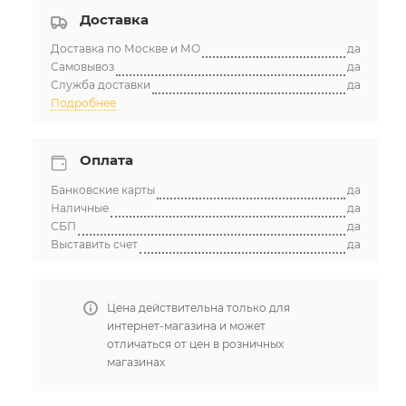
Доставка
Доставка по Москве и МО
да
Самовывоз
да
Служба доставки
да
Подробнее
Оплата
Банковские карты
да
Наличные
да
СБП
да
Выставить счет
да
Цена действительна только для
интернет-магазина и может
отличаться от цен в розничных
магазинах