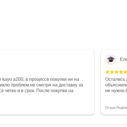
Ел
 kayo a200, в процессе покупки ни на
Остались 
никло проблем не смотря на доставку за
объяснили
е четко и в срок. После покупки на
не нужно.
был 0, при этом представители магазина
комфортна
связи и в итоге проблема была решена.
полностью
орит о небезразличии к клиенту после
огромное 
Отзыв Яндек
то на сегодняшний день редкость.
терпение