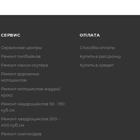
СЕРВИС
ОПЛАТА
Сервисные центры
Способы оплаты
Ремонт питбайков
Купить в рассрочку
Ремонт макси скутера
Купить в кредит
Ремонт дорожных
мотоциклов
Ремонт мотоциклов эндуро/
кросс
Ремонт квадроциклов 50 - 190
куб.см
Ремонт квадроциклов 200 -
400 куб.см
Ремонт снегоходов