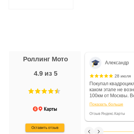
Роллинг Мото
Александр
4.9 из 5
28 июля
 в магазине чисто, цены везде
Покупал квадроцикл
огут. Не понравились условия
каком этапе не воз
предоплата и дают только на год)
100км от Москвы. Вс
ают что человек купит и
спидометре всегда 
Показать больше
некому.
постоянно были на 
Считаю, что это гов
Отзыв Яндекс.Карты
получения денег, ч
Оставить отзыв