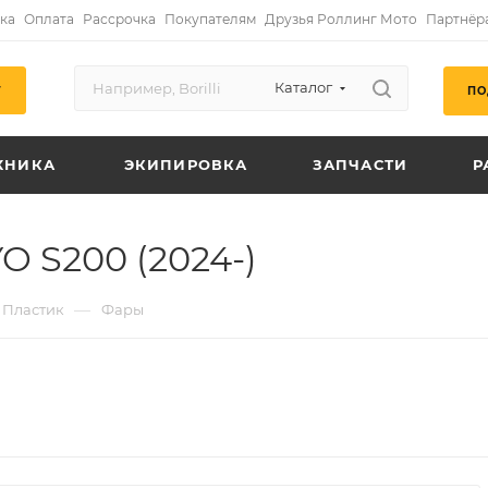
ка
Оплата
Рассрочка
Покупателям
Друзья Роллинг Мото
Партнёр
Каталог
ПО
Г
ХНИКА
ЭКИПИРОВКА
ЗАПЧАСТИ
Р
O S200 (2024-)
—
Пластик
Фары