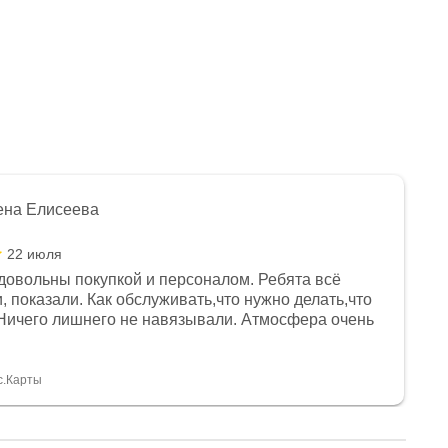
ена Елисеева
22 июля
довольны покупкой и персоналом. Ребята всё
, показали. Как обслуживать,что нужно делать,что
Ничего лишнего не навязывали. Атмосфера очень
я, помогли с доставкой. Сам аппарат так же
 устроил нас, нашли именно то, что хотел P. S
спасибо Дмитрию, за клиентоориентированность и
с.Карты