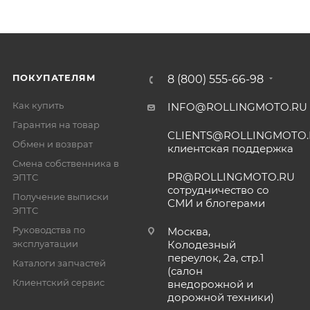
ПОКУПАТЕЛЯМ
8 (800) 555-66-98
Как купить
INFO@ROLLINGMOTO.RU
Гарантия на товар
CLIENTS@ROLLINGMOTO
Обмен и возврат
клиентская поддержка
Смена собственника в
PR@ROLLINGMOTO.RU
ЭПТС
сотрудничество со
Получение выписки
СМИ и блогерами
ЭПТС
Руководства по
Москва,
эксплуатации
Колодезный
переулок, 2а, стр.1
Каталоги запчастей
(салон
Клиентский сервис
внедорожной и
дорожной техники)