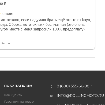
на К
5 июля
мотосалон, если надумаю брать ещё что-то от kayo,
сюда. Сборка мототехники бесплатная (это очень
другом месте с меня запросили 100% предоплату),
и документы выдали. Брала технику с ПТС, на учёт
а вообще без проблем. Менеджеру Юлии большое
тдельное, всегда на связи, очень детально всё
с.Карты
. 👍
ПОКУПАТЕЛЯМ
8 (800) 555-66-98
Как купить
INFO@ROLLINGMOTO.RU
Гарантия на товар