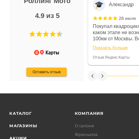
Роллинг Мото
Александр
4.9 из 5
28 июля
 в магазине чисто, цены везде
Покупал квадроцикл
огут. Не понравились условия
каком этапе не воз
предоплата и дают только на год)
100км от Москвы. Вс
ают что человек купит и
спидометре всегда 
Показать больше
некому.
постоянно были на 
Считаю, что это гов
Отзыв Яндекс.Карты
получения денег, ч
Оставить отзыв
КАТАЛОГ
КОМПАНИЯ
МАГАЗИНЫ
О салоне
Франшиза
АКЦИИ