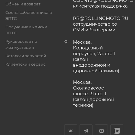
CLIENTS@ROLLINGMOTO
Обмен и возврат
клиентская поддержка
Смена собственника в
PR@ROLLINGMOTO.RU
ЭПТС
сотрудничество со
Получение выписки
СМИ и блогерами
ЭПТС
Руководства по
Москва,
эксплуатации
Колодезный
переулок, 2а, стр.1
Каталоги запчастей
(салон
Клиентский сервис
внедорожной и
дорожной техники)
Москва,
Сколковское
шоссе, 31 стр. 1
(салон дорожной
техники)