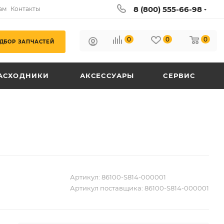
8 (800) 555-66-98
ам
Контакты
0
0
0
ДБОР ЗАПЧАСТЕЙ
АСХОДНИКИ
АКСЕССУАРЫ
СЕРВИС
Артикул:
86100-S814-000001
Артикул поставщика:
86100-S814-000001