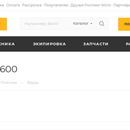
ка
Оплата
Рассрочка
Покупателям
Друзья Роллинг Мото
Партнёр
Каталог
ПО
Г
ХНИКА
ЭКИПИРОВКА
ЗАПЧАСТИ
Р
C600
—
Пластик
Фары