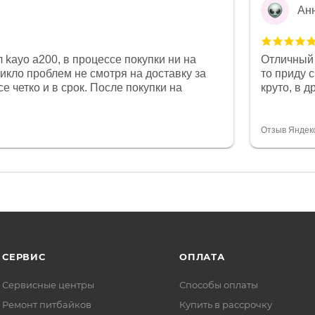
Ан
 kayo a200, в процессе покупки ни на
Отличный 
никло проблем не смотря на доставку за
то приду 
е четко и в срок. После покупки на
круто, в 
был 0, при этом представители магазина
все чеки 
связи и в итоге проблема была решена.
поставил
орит о небезразличии к клиенту после
спасибо о
Отзыв Яндек
то на сегодняшний день редкость.
объясняют
СЕРВИС
ОПЛАТА
Сервисные центры
Способы оплаты
Ремонт питбайков
Купить в рассрочку