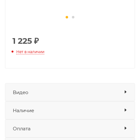
1 225
₽
Нет в наличии
Видео
Наличие
Наличие в мотосалонах Роллинг
Оплата
Мото