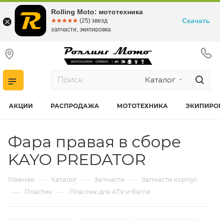
Rolling Moto: мототехника
Скачать
☆☆☆☆☆
★★★★★
(25) звезд
запчасти, экипировка
Каталог
АКЦИИ
РАСПРОДАЖА
МОТОТЕХНИКА
ЭКИПИРО
Фара правая в сборе
KAYO PREDATOR
—
—
—
Главная
Каталог
Запчасти
Запчасти корпус
—
—
Пластик
Пластик для ATV и багги