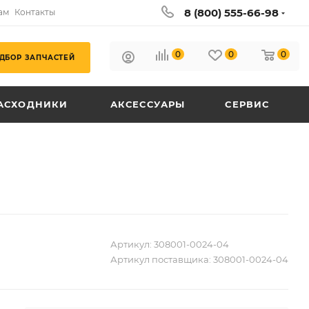
8 (800) 555-66-98
ам
Контакты
0
0
0
ДБОР ЗАПЧАСТЕЙ
АСХОДНИКИ
АКСЕССУАРЫ
СЕРВИС
Артикул:
308001-0024-04
Артикул поставщика:
308001-0024-04