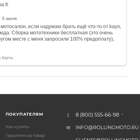
на К
5 июля
мотосалон, если надумаю брать ещё что-то от kayo,
сюда. Сборка мототехники бесплатная (это очень
другом месте с меня запросили 100% предоплату),
и документы выдали. Брала технику с ПТС, на учёт
а вообще без проблем. Менеджеру Юлии большое
тдельное, всегда на связи, очень детально всё
с.Карты
. 👍
ПОКУПАТЕЛЯМ
8 (800) 555-66-98
Как купить
INFO@ROLLINGMOTO.RU
Гарантия на товар