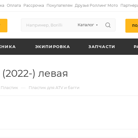
ка
Оплата
Рассрочка
Покупателям
Друзья Роллинг Мото
Партнёр
Каталог
ПО
Г
ХНИКА
ЭКИПИРОВКА
ЗАПЧАСТИ
Р
(2022-) левая
—
Пластик
Пластик для ATV и багги