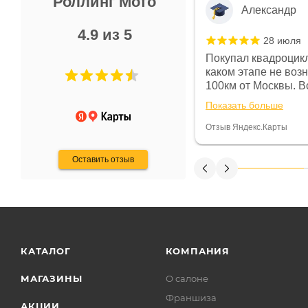
Роллинг Мото
Александр
4.9 из 5
28 июля
 в магазине чисто, цены везде
Покупал квадроцикл
огут. Не понравились условия
каком этапе не воз
предоплата и дают только на год)
100км от Москвы. Вс
ают что человек купит и
спидометре всегда 
Показать больше
некому.
постоянно были на 
Считаю, что это гов
Отзыв Яндекс.Карты
получения денег, ч
Оставить отзыв
КАТАЛОГ
КОМПАНИЯ
МАГАЗИНЫ
О салоне
Франшиза
АКЦИИ