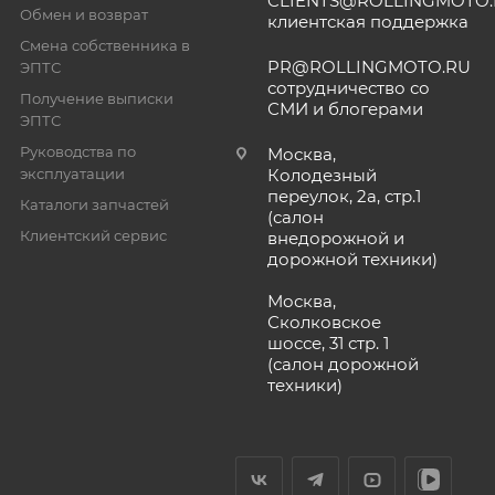
CLIENTS@ROLLINGMOTO
Обмен и возврат
клиентская поддержка
Смена собственника в
PR@ROLLINGMOTO.RU
ЭПТС
сотрудничество со
Получение выписки
СМИ и блогерами
ЭПТС
Руководства по
Москва,
эксплуатации
Колодезный
переулок, 2а, стр.1
Каталоги запчастей
(салон
Клиентский сервис
внедорожной и
дорожной техники)
Москва,
Сколковское
шоссе, 31 стр. 1
(салон дорожной
техники)