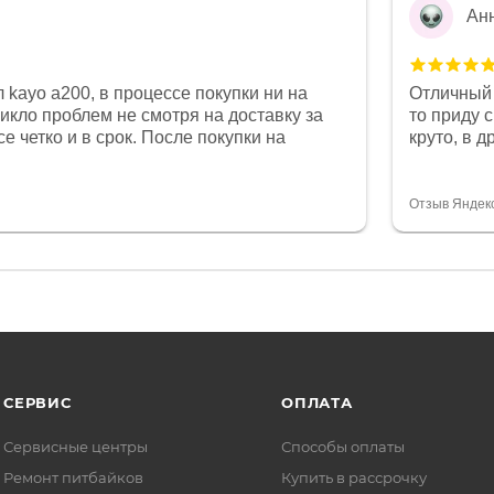
Ан
 kayo a200, в процессе покупки ни на
Отличный 
никло проблем не смотря на доставку за
то приду 
е четко и в срок. После покупки на
круто, в 
был 0, при этом представители магазина
все чеки 
связи и в итоге проблема была решена.
поставил
орит о небезразличии к клиенту после
спасибо о
Отзыв Яндек
то на сегодняшний день редкость.
объясняют
СЕРВИС
ОПЛАТА
Сервисные центры
Способы оплаты
Ремонт питбайков
Купить в рассрочку