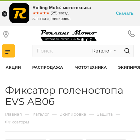
Rolling Moto: мототехника
Скачать
☆☆☆☆☆
★★★★★
(25) звезд
запчасти, экипировка
Каталог
АКЦИИ
РАСПРОДАЖА
МОТОТЕХНИКА
ЭКИПИРО
Фиксатор голеностопа
EVS AB06
—
—
—
—
Главная
Каталог
Экипировка
Защита
Фиксаторы