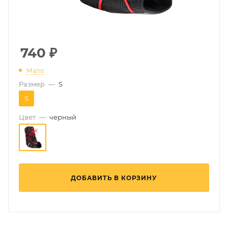
740
₽
Мало
Размер
—
S
S
Цвет
—
черный
ДОБАВИТЬ В КОРЗИНУ