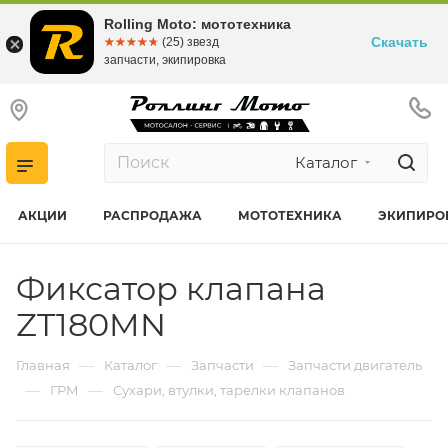
Rolling Moto: мототехника
Скачать
☆☆☆☆☆
★★★★★
(25) звезд
запчасти, экипировка
Каталог
АКЦИИ
РАСПРОДАЖА
МОТОТЕХНИКА
ЭКИПИРО
Фиксатор клапана
ZT180MN
—
—
—
Главная
Каталог
Запчасти
Запчасти двигатель
—
—
ГРМ
Сухари, втулки, тарелки клапанов