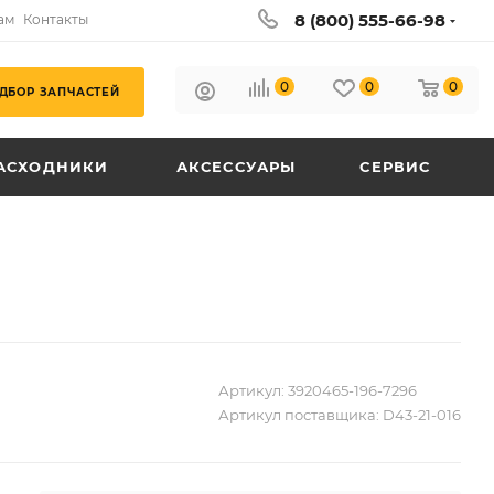
8 (800) 555-66-98
ам
Контакты
0
0
0
ДБОР ЗАПЧАСТЕЙ
АСХОДНИКИ
АКСЕССУАРЫ
СЕРВИС
Артикул:
3920465-196-7296
Артикул поставщика:
D43-21-016