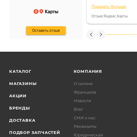
ают что человек купит и
спидометре всегда 
Показать больше
некому.
постоянно были на 
Считаю, что это гов
Отзыв Яндекс.Карты
получения денег, ч
Оставить отзыв
КАТАЛОГ
КОМПАНИЯ
МАГАЗИНЫ
О салоне
Франшиза
АКЦИИ
Новости
БРЕНДЫ
Блог
СМИ о нас
ДОСТАВКА
Реквизиты
ПОДБОР ЗАПЧАСТЕЙ
Юридическая