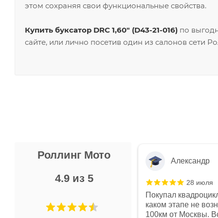
этом сохраняя свои функциональные свойства.
Купить буксатор DRC 1,60" (D43-21-016)
по выгодн
сайте, или лично посетив один из салонов сети Р
Роллинг Мото
Александр
4.9 из 5
28 июля
 в магазине чисто, цены везде
Покупал квадроцикл
огут. Не понравились условия
каком этапе не воз
предоплата и дают только на год)
100км от Москвы. Вс