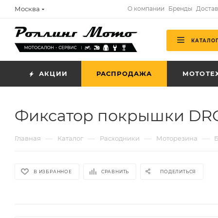
Москва
О компании
Бренды
Достав
КАТАЛО
АКЦИИ
РАСПРОДАЖА
МОТОТЕ
Фиксатор покрышки DRC 1
—
—
—
—
Главная
Каталог
Расходники
Моторезина
Б
В ИЗБРАННОЕ
СРАВНИТЬ
ПОДЕЛИТЬСЯ