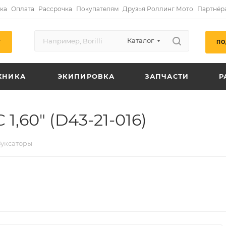
ка
Оплата
Рассрочка
Покупателям
Друзья Роллинг Мото
Партнёр
Каталог
ПО
Г
ХНИКА
ЭКИПИРОВКА
ЗАПЧАСТИ
Р
,60" (D43-21-016)
уксаторы