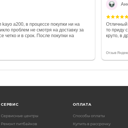
Ан
 kayo a200, в процессе покупки ни на
Отличный 
никло проблем не смотря на доставку за
то приду 
е четко и в срок. После покупки на
круто, в 
был 0, при этом представители магазина
все чеки 
связи и в итоге проблема была решена.
поставил
орит о небезразличии к клиенту после
спасибо о
Отзыв Яндек
то на сегодняшний день редкость.
объясняют
СЕРВИС
ОПЛАТА
Сервисные центры
Способы оплаты
Ремонт питбайков
Купить в рассрочку