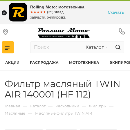
Rolling Moto: мототехника
Скачать
☆☆☆☆☆
★★★★★
(25) звезд
запчасти, экипировка
Каталог
АКЦИИ
РАСПРОДАЖА
МОТОТЕХНИКА
ЭКИПИРО
Фильтр масляный TWIN
AIR 140001 (HF 112)
—
—
—
—
Главная
Каталог
Расходники
Фильтры
—
Масляные
Масляные фильтры TWIN AIR