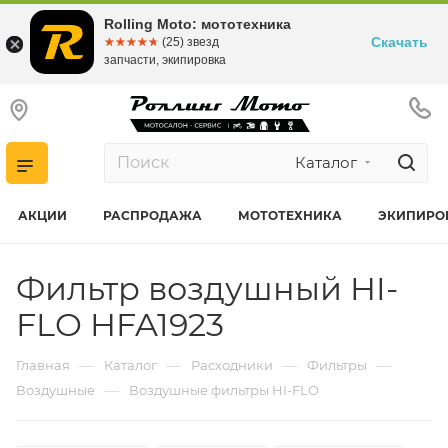
Rolling Moto: мототехника
Скачать
☆☆☆☆☆
★★★★★
(25) звезд
запчасти, экипировка
Каталог
АКЦИИ
РАСПРОДАЖА
МОТОТЕХНИКА
ЭКИПИРО
Фильтр воздушный HI-
FLO HFA1923
—
—
—
—
Главная
Каталог
Расходники
Фильтры
—
Воздушные
Воздушные фильтры HI-FLO