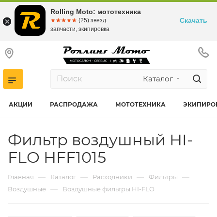
Rolling Moto: мототехника
Скачать
☆☆☆☆☆
★★★★★
(25) звезд
запчасти, экипировка
Каталог
АКЦИИ
РАСПРОДАЖА
МОТОТЕХНИКА
ЭКИПИРО
Фильтр воздушный HI-
FLO HFF1015
—
—
—
—
Главная
Каталог
Расходники
Фильтры
—
Воздушные
Воздушные фильтры HI-FLO