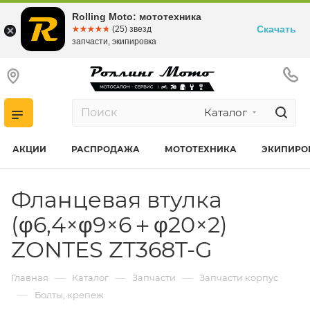
Rolling Moto: мототехника
Скачать
☆☆☆☆☆
★★★★★
(25) звезд
запчасти, экипировка
Каталог
АКЦИИ
РАСПРОДАЖА
МОТОТЕХНИКА
ЭКИПИРО
Фланцевая втулка
(φ6,4×φ9×6＋φ20×2)
ZONTES ZT368T-G
—
—
—
Главная
Каталог
Запчасти
Запчасти корпус
—
Болты, крепеж