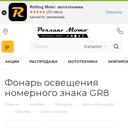
Rolling Moto: мототехника
Скачать
☆☆☆☆☆
★★★★★
(25) звезд
запчасти, экипировка
Каталог
АКЦИИ
РАСПРОДАЖА
МОТОТЕХНИКА
ЭКИПИРО
Фонарь освещения
номерного знака GR8
—
—
—
Главная
Каталог
Запчасти
Запчасти корпус
—
—
Пластик
Стоп-сигналы