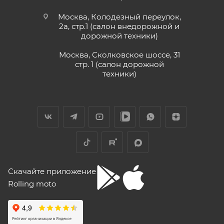
быстрая, салон рекомендую.
(двенадцать) месяцев или пробег 3000 (три
Отзыв Яндекс.Карты
Москва, Колодезный переулок,
тысячи) км, в зависимости от того, какое из
2а, стр.1 (салон внедорожной и
дорожной техники)
событий наступит раньше.
Vika Lovika
Москва, Сколковское шоссе, 31
Для осуществления гарантийного
стр. 1 (салон дорожной
9 июня
техники)
обслуживания при розничной покупке
техники
Хорошее пространство. Если один
в салоне-магазине Покупателю надо прибыть с
специалист отходит, сразу подхватывает
СЕРВИСНОЙ КНИЖКОЙ (РУКОВОДСТВОМ ПО
другой.
ЭКСПЛУАТАЦИИ), с транспортным средством (ТС)
к Продавцу, либо в авторизованный сервисный
Отзыв Яндекс.Карты
центр, уполномоченный выполнять гарантийное
обслуживание приобретенного ТС.
Рекомендуется предварительно согласовать с
Yngvar Heidelmann
Скачайте приложение
представителем Продавца вопросы по
Rolling moto
гарантийному обслуживанию (ремонту, замене).
12 мая
Купил машину 2025 года, движок 172FMM-
5, по информации от производителя -- 250
Для осуществления гарантийного
кубиков. Уже интересно. Под мой рост