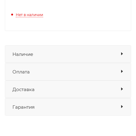
Нет в наличии
Наличие
Оплата
Товара нет в наличии ни на одном из
складов
Доставка
Оплата
Банковские карты
да
Гарантия
Наличные
да
СБП
да
Выставить счет
да
Уважаемые пользователи, в настоящем