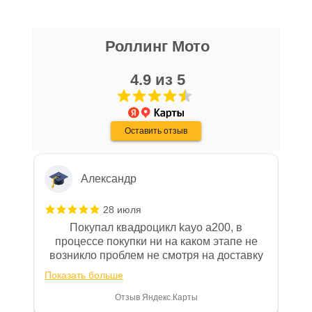
блоке размещены документы, с
Даниил Шереметьев
которыми необходимо ознакомиться
Роллинг Мото
25 апреля
покупателю, в случае приобретения
Персонал нормальные ребята, в магазине
товара в нашем салоне. Здесь
чисто, цены везде есть, всегда подскажут
4.9 из 5
размещены общие сведения по
и помогут. Не понравились условия
решению возможных гарантийных
рассрочки и кредита(30-40% предоплата и
Показать больше
случаев и образцы необходимых для
дают только на год) наверное потому-что
Оставить отзыв
переживают что человек купит и
Отзыв Яндекс.Карты
заполнения документов. Обращаем
размотается и платить будет некому.
Ваше внимание на то, что конкретные
гарантийные обязательства на
Александр
приобретаемую технику подробно
изложены в Руководстве по
28 июля
эксплуатации (сервисной книжке), там
Покупал квадроцикл kayo a200, в
же находится гарантийный талон.
процессе покупки ни на каком этапе не
возникло проблем не смотря на доставку
Одной из важных составляющих работы
за 100км от Москвы. Все четко и в срок.
нашего салона и интернет-магазина
Показать больше
После покупки на спидометре всегда был
является то, что продаваемые товары
0, при этом представители магазина
Отзыв Яндекс.Карты
сертифицированы и обеспечены
постоянно были на связи и в итоге