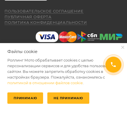
обслуживания при покупке через интернет-
(176) машину пришлось опускать -- в
Показать больше
магазин Покупателю надо представить:
реальности она выше, чем, например,
ПОЛЬЗОВАТЕЛЬСКОЕ СОГЛАШЕНИЕ
Voge 500DSX. Пока обкатываюсь,
Отзыв Яндекс.Карты
ПУБЛИЧНАЯ ОФЕРТА
бросается в глаза плохая тяга мотора
ПОЛИТИКА КОНФИДЕНЦИАЛЬНОСТИ
ниже 4000 об/мин и ветровое стекло
ПОКАЗАТЬ ЕЩЕ
меньше необходимого минимума.
Елена Д.
Передаточное число первой передачи
правильно и без помарок и исправлений
могло бы быть и побольше, в горку
29 апреля
машина едет так себе. Составила
заполненный
ГАРАНТИЙНЫЙ ТАЛОН
, в
Файлы cookie
Хороший выбор техники. В прошлом году
проблему регулировка фары -- винт на её
котором должны быть указаны модель и
я приобрела прекрасный скутер. Спасибо
задней стороне, но торцовым ключом его
Роллинг Мото обрабатывает сookies с целью
серийный номер изделия, дата продажи и
менеджеру Антону Николаеву за помощь
2026 © Интернет-магазин мототехники Роллинг Мото
не достать, только рожковым, а вывернуть
персонализации сервисов и для удобства пользования
с подбором, за оперативную доставку и за
печать торгующей организации;
его надо было оборотов на 20. Плюсы --
сайтом. Вы можете запретить обработку сookies в
Показать больше
документальное сопровождение.
очень низкий расход топлива (7 л на 260
настройках браузера. Пожалуйста, ознакомьтесь с
документ, подтверждающий покупку
Отзыв Яндекс.Карты
км). Дуги безопасности НАДО докупить и
политикой в отношении файлов cookie
.
СКОРО В ПРОДАЖЕ
(товарная накладная);
установить, без них машина опасна при
падении. В целом ощущения -- как от
товар в полной комплектации;
ПРИНИМАЮ
НЕ ПРИНИМАЮ
"макаки"-переростка. Собственно, она и
aleksandr alekseev
покупалась как замена старушке.
экземпляр Договора купли-продажи,
Главная
Избранные
Каталог
Кабинет
Корзина
26 апреля
подписанный сторонами, аналогичный
Спасибо за мот все очень понравилась
экземпляру Договора купли-продажи,
был очень долгий перерыв а, тут решился