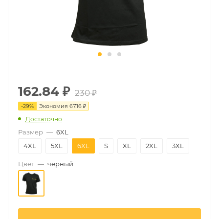
162.84
₽
230 ₽
-
29
%
Экономия
67.16 ₽
Достаточно
Размер
—
6XL
4XL
5XL
6XL
S
XL
2XL
3XL
Цвет
—
черный