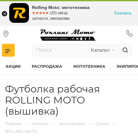
Rolling Moto: мототехника
Скачать
☆☆☆☆☆
★★★★★
(25) звезд
запчасти, экипировка
Каталог
АКЦИИ
РАСПРОДАЖА
МОТОТЕХНИКА
ЭКИПИРО
Футболка рабочая
ROLLING MOTO
(вышивка)
—
—
—
—
Главная
Каталог
Экипировка
Casual
ROLLING MOTO