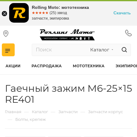
Rolling Moto: мототехника
Скачать
☆☆☆☆☆
★★★★★
(25) звезд
запчасти, экипировка
Каталог
АКЦИИ
РАСПРОДАЖА
МОТОТЕХНИКА
ЭКИПИРО
Гаечный зажим M6-25×15
RE401
—
—
—
Главная
Каталог
Запчасти
Запчасти корпус
—
Болты, крепеж