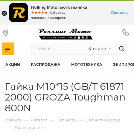
Rolling Moto: мототехника
Скачать
☆☆☆☆☆
★★★★★
(25) звезд
запчасти, экипировка
Каталог
АКЦИИ
РАСПРОДАЖА
МОТОТЕХНИКА
ЭКИПИРО
Гайка M10*15 (GB/T 61871-
2000) GROZA Toughman
800N
—
—
—
Главная
Каталог
Запчасти
Запчасти корпус
—
Болты, крепеж