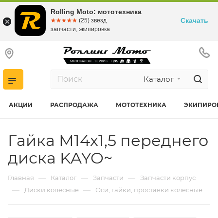
Rolling Moto: мототехника
Скачать
☆☆☆☆☆
★★★★★
(25) звезд
запчасти, экипировка
Каталог
АКЦИИ
РАСПРОДАЖА
МОТОТЕХНИКА
ЭКИПИРО
Гайка М14х1,5 переднего
диска KAYO~
—
—
—
Главная
Каталог
Запчасти
Запчасти корпус
—
—
Диски колесные
Оси, гайки, проставки колесные