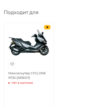
Выставить счет
да
Подходит для
Уважаемые пользователи, в настоящем
блоке размещены документы, с
которыми необходимо ознакомиться
покупателю, в случае приобретения
товара в нашем салоне. Здесь
размещены общие сведения по
решению возможных гарантийных
случаев и образцы необходимых для
заполнения документов. Обращаем
Ваше внимание на то, что конкретные
гарантийные обязательства на
Максискутер CYCLONE
RT3S (SR300T)
приобретаемую технику подробно
Нет в наличии
изложены в Руководстве по
эксплуатации (сервисной книжке), там
же находится гарантийный талон.
Одной из важных составляющих работы