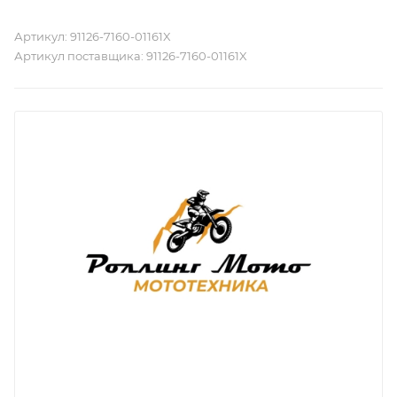
Артикул:
91126-7160-01161X
Артикул поставщика:
91126-7160-01161X