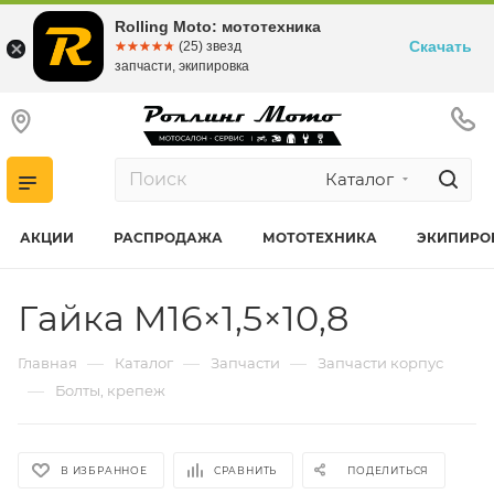
Rolling Moto: мототехника
Скачать
☆☆☆☆☆
★★★★★
(25) звезд
запчасти, экипировка
Каталог
АКЦИИ
РАСПРОДАЖА
МОТОТЕХНИКА
ЭКИПИРО
Гайка M16×1,5×10,8
—
—
—
Главная
Каталог
Запчасти
Запчасти корпус
—
Болты, крепеж
В ИЗБРАННОЕ
СРАВНИТЬ
ПОДЕЛИТЬСЯ