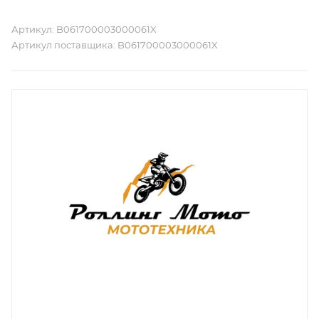
Артикул:
B061700003000061X
Артикул поставщика:
B061700003000061X