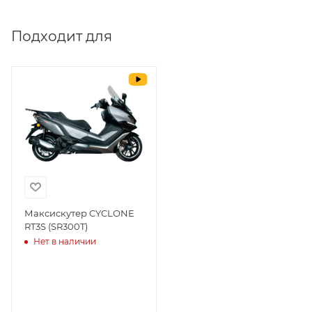
Выставить счет
да
Подходит для
Уважаемые пользователи, в настоящем
блоке размещены документы, с
которыми необходимо ознакомиться
покупателю, в случае приобретения
товара в нашем салоне. Здесь
размещены общие сведения по
решению возможных гарантийных
случаев и образцы необходимых для
заполнения документов. Обращаем
Ваше внимание на то, что конкретные
гарантийные обязательства на
Максискутер CYCLONE
RT3S (SR300T)
приобретаемую технику подробно
Нет в наличии
изложены в Руководстве по
эксплуатации (сервисной книжке), там
же находится гарантийный талон.
Одной из важных составляющих работы