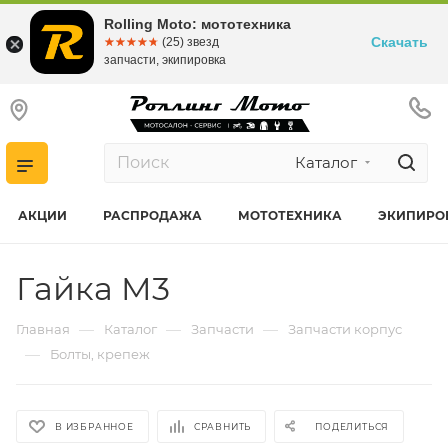
Rolling Moto: мототехника
Скачать
☆☆☆☆☆
★★★★★
(25) звезд
запчасти, экипировка
Каталог
АКЦИИ
РАСПРОДАЖА
МОТОТЕХНИКА
ЭКИПИРО
Гайка M3
—
—
—
Главная
Каталог
Запчасти
Запчасти корпус
—
Болты, крепеж
В ИЗБРАННОЕ
СРАВНИТЬ
ПОДЕЛИТЬСЯ