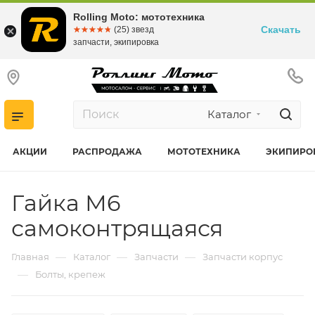
Rolling Moto: мототехника
Скачать
☆☆☆☆☆
★★★★★
(25) звезд
запчасти, экипировка
Каталог
АКЦИИ
РАСПРОДАЖА
МОТОТЕХНИКА
ЭКИПИРО
Гайка М6
самоконтрящаяся
—
—
—
Главная
Каталог
Запчасти
Запчасти корпус
—
Болты, крепеж