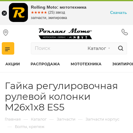
Rolling Moto: мототехника
Скачать
☆☆☆☆☆
★★★★★
(25) звезд
запчасти, экипировка
Каталог
АКЦИИ
РАСПРОДАЖА
МОТОТЕХНИКА
ЭКИПИРО
Гайка регулировочная
рулевой колонки
М26х1х8 ES5
—
—
—
Главная
Каталог
Запчасти
Запчасти корпус
—
Болты, крепеж