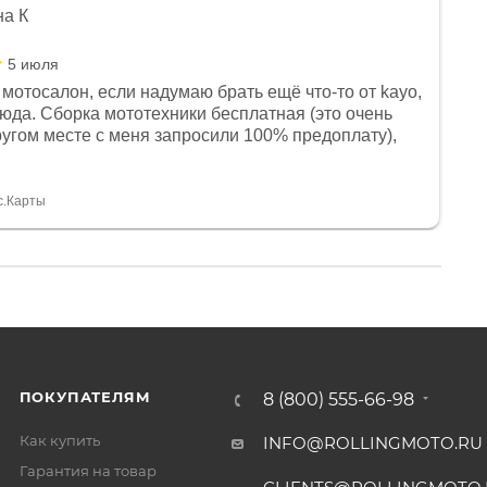
на К
5 июля
мотосалон, если надумаю брать ещё что-то от kayo,
сюда. Сборка мототехники бесплатная (это очень
другом месте с меня запросили 100% предоплату),
и документы выдали. Брала технику с ПТС, на учёт
а вообще без проблем. Менеджеру Юлии большое
тдельное, всегда на связи, очень детально всё
с.Карты
. 👍
ПОКУПАТЕЛЯМ
8 (800) 555-66-98
Как купить
INFO@ROLLINGMOTO.RU
Гарантия на товар