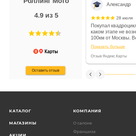
Роллинг Мото
Александр
4.9 из 5
28 июля
 в магазине чисто, цены везде
Покупал квадроцикл
огут. Не понравились условия
каком этапе не воз
предоплата и дают только на год)
100км от Москвы. Вс
ают что человек купит и
спидометре всегда 
Показать больше
некому.
постоянно были на 
Считаю, что это гов
Отзыв Яндекс.Карты
получения денег, ч
Оставить отзыв
КАТАЛОГ
КОМПАНИЯ
МАГАЗИНЫ
О салоне
Франшиза
АКЦИИ