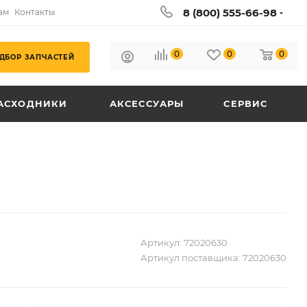
8 (800) 555-66-98
ам
Контакты
0
0
0
ДБОР ЗАПЧАСТЕЙ
АСХОДНИКИ
АКСЕССУАРЫ
СЕРВИС
Артикул:
72020630
Артикул поставщика:
72020630