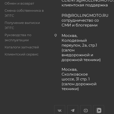
CLIENTS@ROLLINGMOTO
Обмен и возврат
клиентская поддержка
Смена собственника в
PR@ROLLINGMOTO.RU
ЭПТС
сотрудничество со
Получение выписки
СМИ и блогерами
ЭПТС
Руководства по
Москва,
эксплуатации
Колодезный
переулок, 2а, стр.1
Каталоги запчастей
(салон
Клиентский сервис
внедорожной и
дорожной техники)
Москва,
Сколковское
шоссе, 31 стр. 1
(салон дорожной
техники)