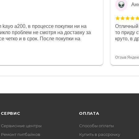
Ан
 kayo a200, в процессе покупки ни на
Отличный 
никло проблем не смотря на доставку за
то приду 
е четко и в срок. После покупки на
круто, в 
был 0, при этом представители магазина
все чеки 
связи и в итоге проблема была решена.
поставил
орит о небезразличии к клиенту после
спасибо о
Отзыв Яндек
то на сегодняшний день редкость.
объясняют
СЕРВИС
ОПЛАТА
Сервисные центры
Способы оплаты
Ремонт питбайков
Купить в рассрочку