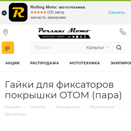
Rolling Moto: мототехника
Скачать
☆☆☆☆☆
★★★★★
(25) звезд
запчасти, экипировка
Каталог
АКЦИИ
РАСПРОДАЖА
МОТОТЕХНИКА
ЭКИПИРО
Гайки для фиксаторов
покрышки OTOM (пара)
—
—
—
—
Главная
Каталог
Расходники
Моторезина
Буксаторы