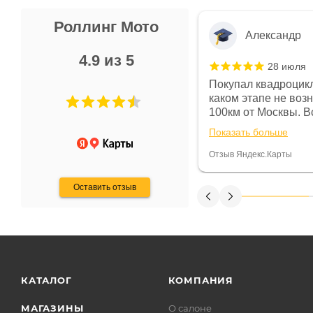
Роллинг Мото
Александр
4.9 из 5
28 июля
 в магазине чисто, цены везде
Покупал квадроцикл
огут. Не понравились условия
каком этапе не воз
предоплата и дают только на год)
100км от Москвы. Вс
ают что человек купит и
спидометре всегда 
Показать больше
некому.
постоянно были на 
Считаю, что это гов
Отзыв Яндекс.Карты
получения денег, ч
Оставить отзыв
КАТАЛОГ
КОМПАНИЯ
МАГАЗИНЫ
О салоне