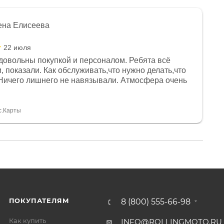
ена Елисеева
22 июля
довольны покупкой и персоналом. Ребята всё
, показали. Как обслуживать,что нужно делать,что
Ничего лишнего не навязывали. Атмосфера очень
я, помогли с доставкой. Сам аппарат так же
 устроил нас, нашли именно то, что хотел P. S
спасибо Дмитрию, за клиентоориентированность и
с.Карты
ПОКУПАТЕЛЯМ
8 (800) 555-66-98
Как купить
INFO@ROLLINGMOTO.RU