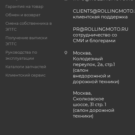
Гарантия на товар
CLIENTS@ROLLINGMOTO
Обмен и возврат
клиентская поддержка
Смена собственника в
PR@ROLLINGMOTO.RU
ЭПТС
сотрудничество со
Получение выписки
СМИ и блогерами
ЭПТС
Руководства по
Москва,
эксплуатации
Колодезный
переулок, 2а, стр.1
Каталоги запчастей
(салон
Клиентский сервис
внедорожной и
дорожной техники)
Москва,
Сколковское
шоссе, 31 стр. 1
(салон дорожной
техники)