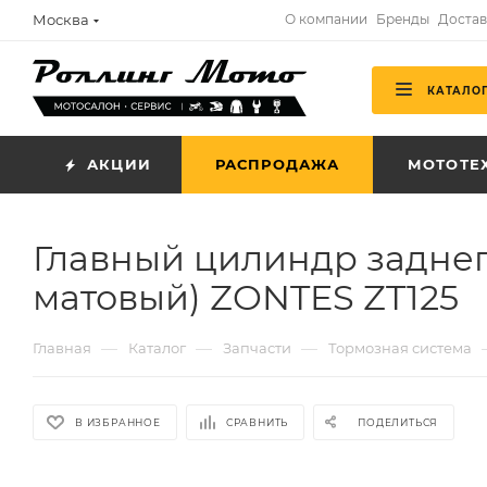
Москва
О компании
Бренды
Достав
КАТАЛО
АКЦИИ
РАСПРОДАЖА
МОТОТЕ
Главный цилиндр заднег
матовый) ZONTES ZT125
—
—
—
Главная
Каталог
Запчасти
Тормозная система
В ИЗБРАННОЕ
СРАВНИТЬ
ПОДЕЛИТЬСЯ