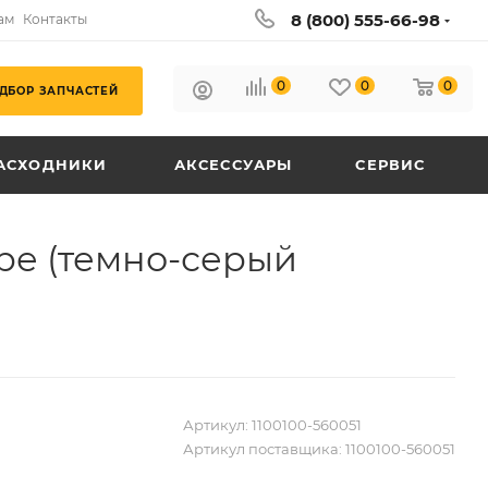
8 (800) 555-66-98
ам
Контакты
0
0
0
ДБОР ЗАПЧАСТЕЙ
АСХОДНИКИ
АКСЕССУАРЫ
СЕРВИС
ре (темно-серый
Артикул:
1100100-560051
Артикул поставщика:
1100100-560051