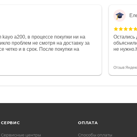
Ел
 kayo a200, в процессе покупки ни на
Остались 
никло проблем не смотря на доставку за
объяснили
е четко и в срок. После покупки на
не нужно.
был 0, при этом представители магазина
комфортна
связи и в итоге проблема была решена.
полностью
орит о небезразличии к клиенту после
огромное 
Отзыв Яндек
то на сегодняшний день редкость.
терпение
СЕРВИС
ОПЛАТА
Сервисные центры
Способы оплаты