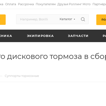
ка
Оплата
Рассрочка
Покупателям
Друзья Роллинг Мото
Партнёр
Каталог
ПО
Г
ХНИКА
ЭКИПИРОВКА
ЗАПЧАСТИ
Р
о дискового тормоза в сбо
—
Суппорты тормозные