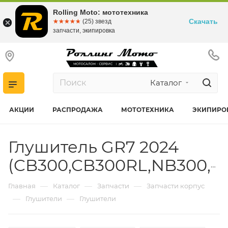
Rolling Moto: мототехника
Скачать
☆☆☆☆☆
★★★★★
(25) звезд
запчасти, экипировка
Каталог
АКЦИИ
РАСПРОДАЖА
МОТОТЕХНИКА
ЭКИПИРО
Глушитель GR7 2024
(CB300,CB300RL,NB300,NC300,PR300)
—
—
—
Главная
Каталог
Запчасти
Запчасти корпус
—
—
Глушители
Глушители