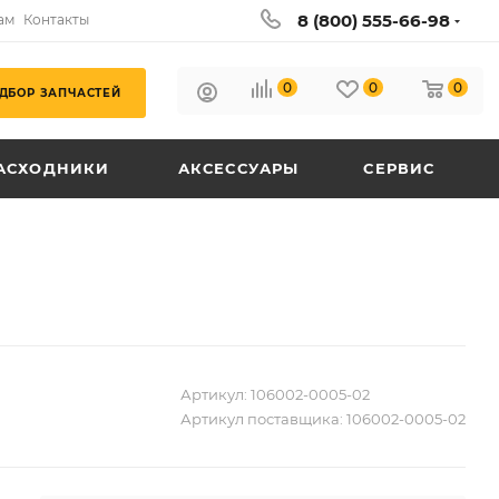
8 (800) 555-66-98
ам
Контакты
0
0
0
ДБОР ЗАПЧАСТЕЙ
АСХОДНИКИ
АКСЕССУАРЫ
СЕРВИС
Артикул:
106002-0005-02
Артикул поставщика:
106002-0005-02