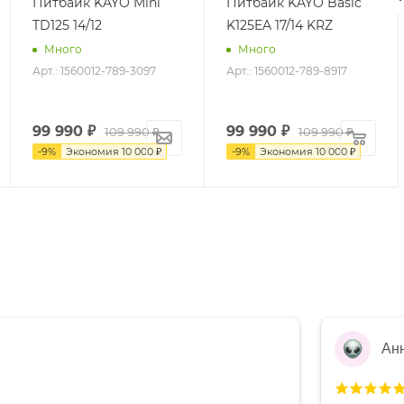
Питбайк KAYO Mini
Питбайк KAYO Basic
TD125 14/12
K125EA 17/14 KRZ
Много
Много
Арт.: 1560012-789-3097
Арт.: 1560012-789-8917
99 990
₽
99 990
₽
109 990 ₽
109 990 ₽
-
9
%
Экономия
10 000 ₽
-
9
%
Экономия
10 000 ₽
Ан