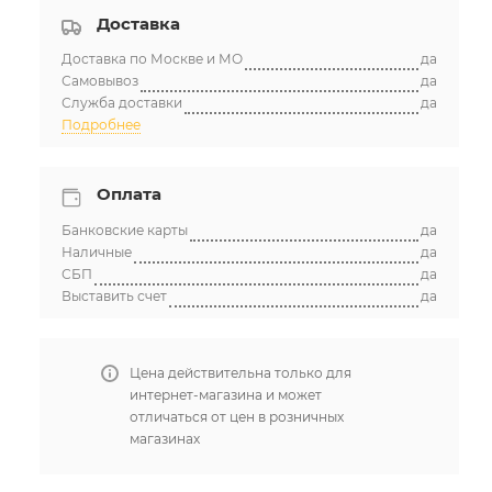
Доставка
Доставка по Москве и МО
да
Самовывоз
да
Служба доставки
да
Подробнее
Оплата
Банковские карты
да
Наличные
да
СБП
да
Выставить счет
да
Цена действительна только для
интернет-магазина и может
отличаться от цен в розничных
магазинах