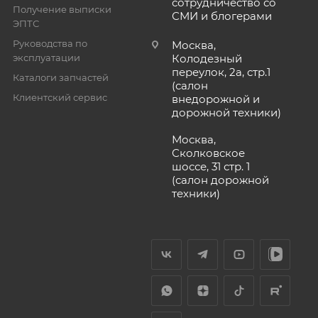
сотрудничество со
Получение выписки
СМИ и блогерами
ЭПТС
Руководства по
Москва,
эксплуатации
Колодезный
переулок, 2а, стр.1
Каталоги запчастей
(салон
Клиентский сервис
внедорожной и
дорожной техники)
Москва,
Сколковское
шоссе, 31 стр. 1
(салон дорожной
техники)