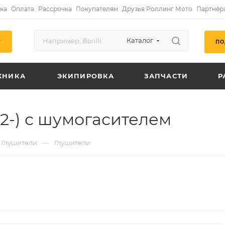
ка
Оплата
Рассрочка
Покупателям
Друзья Роллинг Мото
Партнёр
Каталог
ПО
Г
ХНИКА
ЭКИПИРОВКА
ЗАПЧАСТИ
Р
2-) с шумогасителем
—
Глушители
Глушители