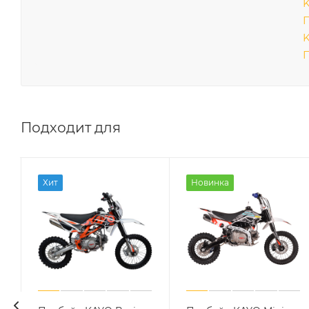
П
K
П
Подходит для
Хит
Новинка