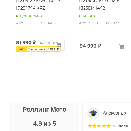
Питбайк KAYO Basic
Питбайк KAYO Mini
K125 17/14 KRZ
К125EM 14/12
Достаточно
Много
Арт.: 1560012-789-1485
Арт.: 1560012-789-2822
81 990
₽
94 990 ₽
94 990
₽
-
14
%
Экономия
13 000 ₽
Роллинг Мото
Александр
4.9 из 5
28 июля