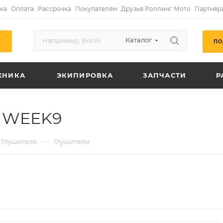
ка
Оплата
Рассрочка
Покупателям
Друзья Роллинг Мото
Партнёр
Каталог
ПО
Г
ХНИКА
ЭКИПИРОВКА
ЗАПЧАСТИ
Р
I WEEK9
—
Глушители
Глушители