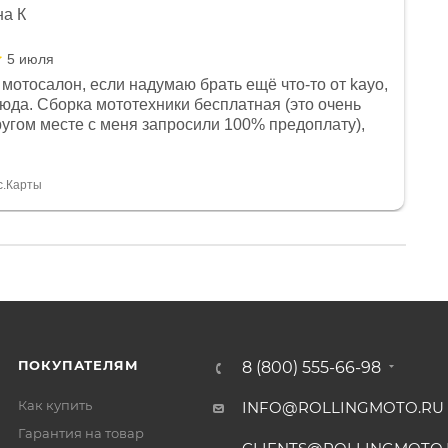
на К
5 июля
мотосалон, если надумаю брать ещё что-то от kayo,
сюда. Сборка мототехники бесплатная (это очень
другом месте с меня запросили 100% предоплату),
и документы выдали. Брала технику с ПТС, на учёт
а вообще без проблем. Менеджеру Юлии большое
тдельное, всегда на связи, очень детально всё
с.Карты
. 👍
ПОКУПАТЕЛЯМ
8 (800) 555-66-98
Как купить
INFO@ROLLINGMOTO.RU
Гарантия на товар