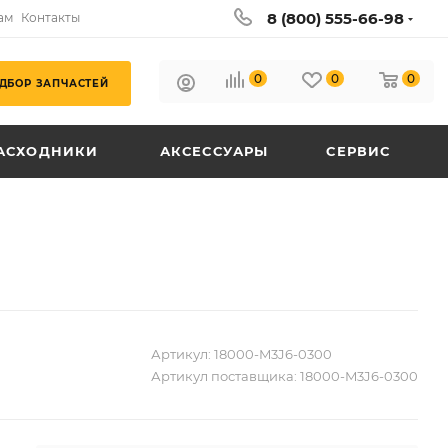
8 (800) 555-66-98
ам
Контакты
0
0
0
ДБОР ЗАПЧАСТЕЙ
АСХОДНИКИ
АКСЕССУАРЫ
СЕРВИС
Артикул:
18000-M3J6-0300
Артикул поставщика:
18000-M3J6-0300