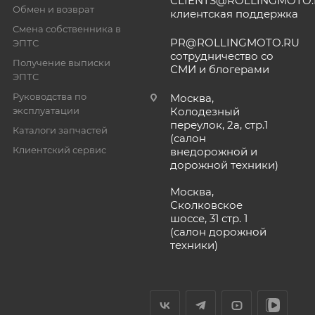
CLIENTS@ROLLINGMOTO
Обмен и возврат
клиентская поддержка
Смена собственника в
PR@ROLLINGMOTO.RU
ЭПТС
сотрудничество со
Получение выписки
СМИ и блогерами
ЭПТС
Руководства по
Москва,
эксплуатации
Колодезный
переулок, 2а, стр.1
Каталоги запчастей
(салон
Клиентский сервис
внедорожной и
дорожной техники)
Москва,
Сколковское
шоссе, 31 стр. 1
(салон дорожной
техники)