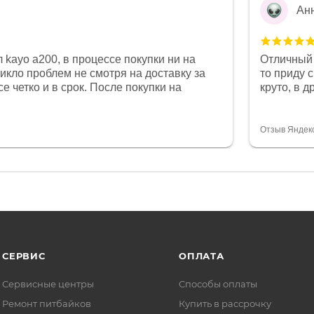
Ан
 kayo a200, в процессе покупки ни на
Отличный 
никло проблем не смотря на доставку за
то приду 
е четко и в срок. После покупки на
круто, в 
был 0, при этом представители магазина
все чеки 
связи и в итоге проблема была решена.
поставил
орит о небезразличии к клиенту после
спасибо о
Отзыв Яндек
то на сегодняшний день редкость.
объясняют
СЕРВИС
ОПЛАТА
Сервисные центры
Способы оплаты
Ремонт питбайков
Купить в рассрочку