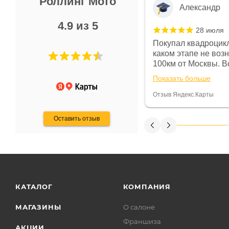
Роллинг Мото
Александр
4.9 из 5
28 июля
 в магазине чисто, цены везде
Покупал квадроцикл
огут. Не понравились условия
каком этапе не воз
предоплата и дают только на год)
100км от Москвы. Вс
ают что человек купит и
спидометре всегда 
Показать больше
некому.
постоянно были на 
Считаю, что это гов
Отзыв Яндекс.Карты
получения денег, ч
Оставить отзыв
КАТАЛОГ
КОМПАНИЯ
МАГАЗИНЫ
О салоне
Франшиза
АКЦИИ