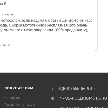
на К
5 июля
мотосалон, если надумаю брать ещё что-то от kayo,
сюда. Сборка мототехники бесплатная (это очень
другом месте с меня запросили 100% предоплату),
и документы выдали. Брала технику с ПТС, на учёт
а вообще без проблем. Менеджеру Юлии большое
тдельное, всегда на связи, очень детально всё
с.Карты
. 👍
ПОКУПАТЕЛЯМ
8 (800) 555-66-98
Как купить
INFO@ROLLINGMOTO.RU
Гарантия на товар