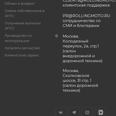
CLIENTS@ROLLINGMOTO
Обмен и возврат
клиентская поддержка
Смена собственника в
PR@ROLLINGMOTO.RU
ЭПТС
сотрудничество со
Получение выписки
СМИ и блогерами
ЭПТС
Руководства по
Москва,
эксплуатации
Колодезный
переулок, 2а, стр.1
Каталоги запчастей
(салон
Клиентский сервис
внедорожной и
дорожной техники)
Москва,
Сколковское
шоссе, 31 стр. 1
(салон дорожной
техники)