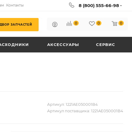
8 (800) 555-66-98
ам
Контакты
0
0
0
ДБОР ЗАПЧАСТЕЙ
АСХОДНИКИ
АКСЕССУАРЫ
СЕРВИС
Артикул:
1221AE050001B4
Артикул поставщика:
1221AE050001B4