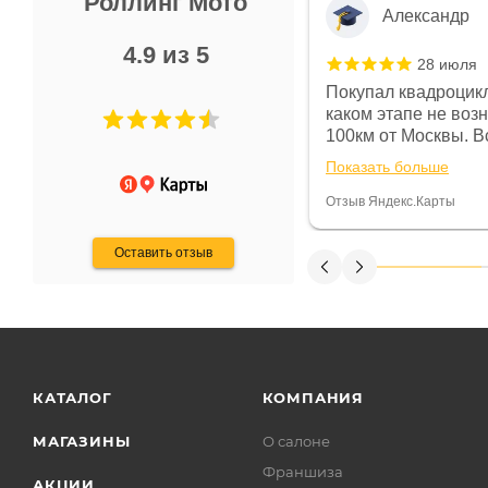
Роллинг Мото
Александр
4.9 из 5
28 июля
 в магазине чисто, цены везде
Покупал квадроцикл
огут. Не понравились условия
каком этапе не воз
предоплата и дают только на год)
100км от Москвы. Вс
ают что человек купит и
спидометре всегда 
Показать больше
некому.
постоянно были на 
Считаю, что это гов
Отзыв Яндекс.Карты
получения денег, ч
Оставить отзыв
КАТАЛОГ
КОМПАНИЯ
МАГАЗИНЫ
О салоне
Франшиза
АКЦИИ