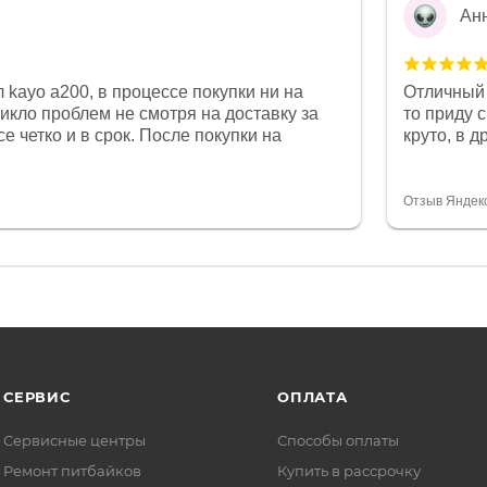
Ан
 kayo a200, в процессе покупки ни на
Отличный 
никло проблем не смотря на доставку за
то приду 
е четко и в срок. После покупки на
круто, в 
был 0, при этом представители магазина
все чеки 
связи и в итоге проблема была решена.
поставил
орит о небезразличии к клиенту после
спасибо о
Отзыв Яндек
то на сегодняшний день редкость.
объясняют
СЕРВИС
ОПЛАТА
Сервисные центры
Способы оплаты
Ремонт питбайков
Купить в рассрочку