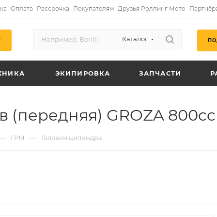
ка
Оплата
Рассрочка
Покупателям
Друзья Роллинг Мото
Партнёр
Каталог
ПО
Г
ХНИКА
ЭКИПИРОВКА
ЗАПЧАСТИ
Р
в (передняя) GROZA 800cc
—
—
ГРМ
Головки цилиндра