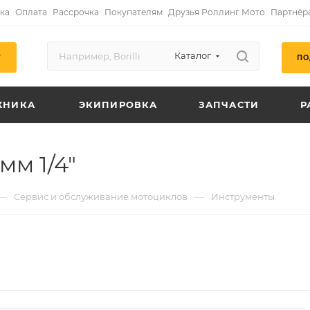
ка
Оплата
Рассрочка
Покупателям
Друзья Роллинг Мото
Партнёр
Каталог
ПО
Г
ХНИКА
ЭКИПИРОВКА
ЗАПЧАСТИ
Р
мм 1/4"
—
—
Сервис и обслуживание мотоциклов
Инструменты