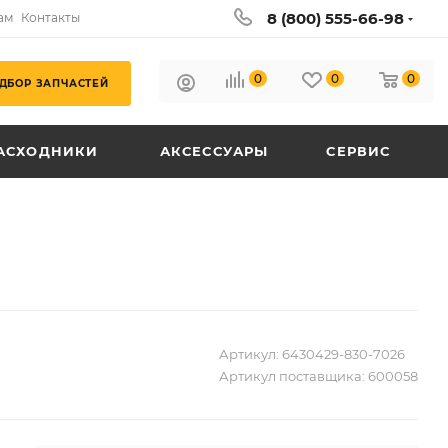
8 (800) 555-66-98
ам
Контакты
0
0
0
ДБОР ЗАПЧАСТЕЙ
АСХОДНИКИ
АКСЕССУАРЫ
СЕРВИС
Артикул:
6430429-830-7026
Артикул поставщика:
600058