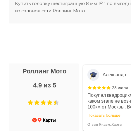
Купить головку шестигранную 8 мм 1/4" по выгод
из салонов сети Роллинг Мото.
Роллинг Мото
Александр
4.9 из 5
28 июля
 в магазине чисто, цены везде
Покупал квадроцикл
огут. Не понравились условия
каком этапе не воз
предоплата и дают только на год)
100км от Москвы. Вс
ают что человек купит и
спидометре всегда 
Показать больше
некому.
постоянно были на 
Считаю, что это гов
Отзыв Яндекс.Карты
получения денег, ч