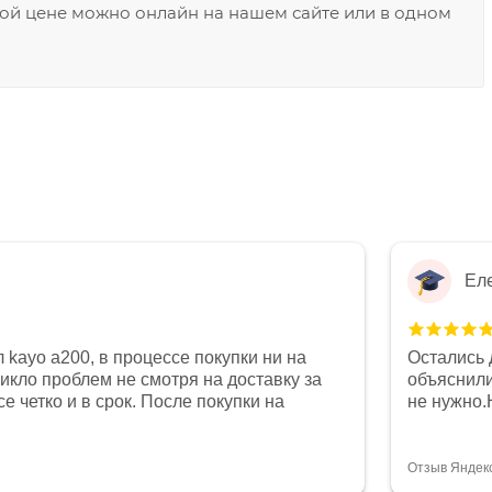
ной цене можно онлайн на нашем сайте или в одном
Ел
 kayo a200, в процессе покупки ни на
Остались 
никло проблем не смотря на доставку за
объяснили
е четко и в срок. После покупки на
не нужно.
был 0, при этом представители магазина
комфортна
связи и в итоге проблема была решена.
полностью
орит о небезразличии к клиенту после
огромное 
Отзыв Яндек
то на сегодняшний день редкость.
терпение