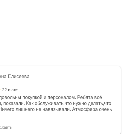
ена Елисеева
22 июля
довольны покупкой и персоналом. Ребята всё
, показали. Как обслуживать,что нужно делать,что
Ничего лишнего не навязывали. Атмосфера очень
я, помогли с доставкой. Сам аппарат так же
 устроил нас, нашли именно то, что хотел P. S
спасибо Дмитрию, за клиентоориентированность и
с.Карты