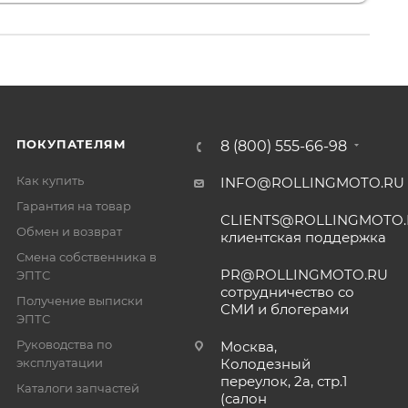
ПОКУПАТЕЛЯМ
8 (800) 555-66-98
Как купить
INFO@ROLLINGMOTO.RU
Гарантия на товар
CLIENTS@ROLLINGMOTO
Обмен и возврат
клиентская поддержка
Смена собственника в
PR@ROLLINGMOTO.RU
ЭПТС
сотрудничество со
Получение выписки
СМИ и блогерами
ЭПТС
Руководства по
Москва,
эксплуатации
Колодезный
переулок, 2а, стр.1
Каталоги запчастей
(салон