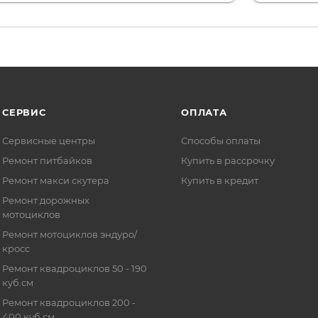
СЕРВИС
ОПЛАТА
Сервисные центры
Способы оплаты
Ремонт питбайков
Купить в рассрочку
Ремонт макси скутера
Купить в кредит
Ремонт дорожных
мотоциклов
Ремонт мотоциклов эндуро/
кросс
Ремонт квадроциклов 50 - 190
куб.см
Ремонт квадроциклов 200 -
400 куб.см