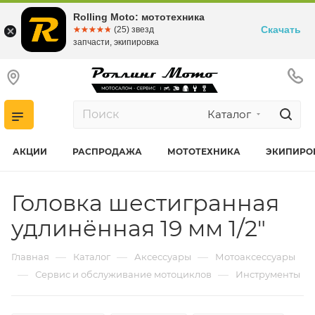
Rolling Moto: мототехника
Скачать
☆☆☆☆☆
★★★★★
(25) звезд
запчасти, экипировка
Каталог
АКЦИИ
РАСПРОДАЖА
МОТОТЕХНИКА
ЭКИПИРО
Головка шестигранная
удлинённая 19 мм 1/2"
—
—
—
Главная
Каталог
Аксессуары
Мотоаксессуары
—
—
Сервис и обслуживание мотоциклов
Инструменты