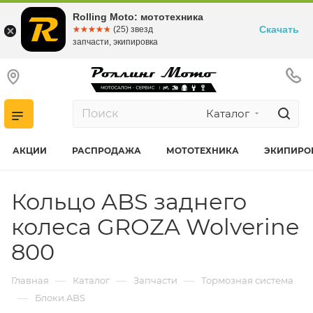
Rolling Moto: мототехника
Скачать
☆☆☆☆☆
★★★★★
(25) звезд
запчасти, экипировка
Каталог
АКЦИИ
РАСПРОДАЖА
МОТОТЕХНИКА
ЭКИПИРО
Кольцо ABS заднего
колеса GROZA Wolverine
800
—
—
—
Главная
Каталог
Запчасти
Тормозная система
—
Блоки ABS