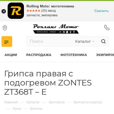
Rolling Moto: мототехника
Скачать
☆☆☆☆☆
★★★★★
(25) звезд
запчасти, экипировка
Каталог
АКЦИИ
РАСПРОДАЖА
МОТОТЕХНИКА
ЭКИПИРО
Грипса правая с
подогревом ZONTES
ZT368T－E
—
—
—
Главная
Каталог
Запчасти
Запчасти корпус
—
—
Рули
Грипсы