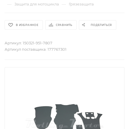
—
—
Защита для мотоцикла
Грязезащита
В ИЗБРАННОЕ
СРАВНИТЬ
ПОДЕЛИТЬСЯ
Артикул:
150321-951-7807
Артикул поставщика:
177767301