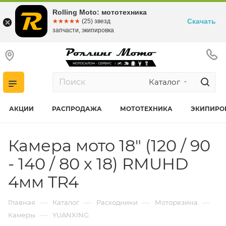
Rolling Moto: мототехника
Скачать
☆☆☆☆☆
★★★★★
(25) звезд
запчасти, экипировка
Каталог
АКЦИИ
РАСПРОДАЖА
МОТОТЕХНИКА
ЭКИПИРО
Камера мото 18" (120 / 90
- 140 / 80 х 18) RMUHD
4мм TR4
—
—
—
—
Главная
Каталог
Расходники
Моторезина
—
Камеры
YUANXING