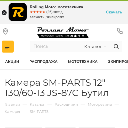
Rolling Moto: мототехника
Скачать
☆☆☆☆☆
★★★★★
(25) звезд
запчасти, экипировка
Каталог
АКЦИИ
РАСПРОДАЖА
МОТОТЕХНИКА
ЭКИПИРО
Камера SM-PARTS 12"
130/60-13 JS-87C Бутил
—
—
—
—
Главная
Каталог
Расходники
Моторезина
—
Камеры
SM-PARTS