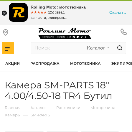
Rolling Moto: мототехника
Скачать
☆☆☆☆☆
★★★★★
(25) звезд
запчасти, экипировка
Каталог
АКЦИИ
РАСПРОДАЖА
МОТОТЕХНИКА
ЭКИПИРО
Камера SM-PARTS 18"
4.00/4.50-18 TR4 Бутил
—
—
—
—
Главная
Каталог
Расходники
Моторезина
—
Камеры
SM-PARTS