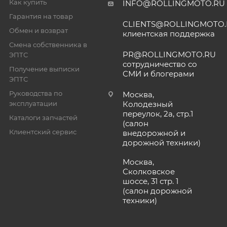
Как купить
INFO@ROLLINGMOTO.RU
Гарантия на товар
CLIENTS@ROLLINGMOTO
Обмен и возврат
клиентская поддержка
Смена собственника в
PR@ROLLINGMOTO.RU
ЭПТС
сотрудничество со
Получение выписки
СМИ и блогерами
ЭПТС
Руководства по
Москва,
эксплуатации
Колодезный
переулок, 2а, стр.1
Каталоги запчастей
(салон
Клиентский сервис
внедорожной и
дорожной техники)
Москва,
Сколковское
шоссе, 31 стр. 1
(салон дорожной
техники)