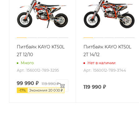
Питбайк KAYO KT50L
Питбайк KAYO KT50L
2T 12/10
2T 14/12
Много
Нет в наличии
Арт.: 1560012-789-3295
Арт.: 1560012-789-3744
99 990
₽
119 990
₽
119 990
₽
-
17
%
Экономия
20 000
₽