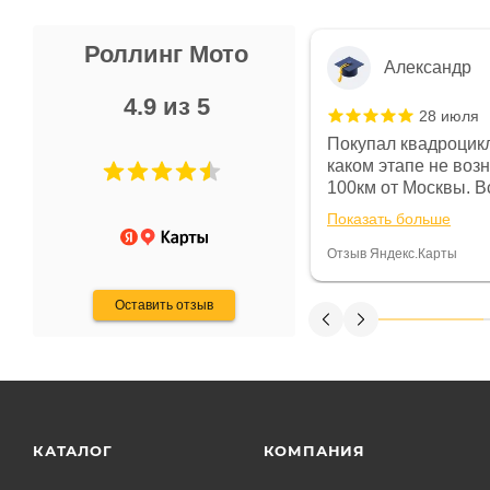
Роллинг Мото
Александр
4.9 из 5
28 июля
 в магазине чисто, цены везде
Покупал квадроцикл
огут. Не понравились условия
каком этапе не воз
предоплата и дают только на год)
100км от Москвы. Вс
ают что человек купит и
спидометре всегда 
Показать больше
некому.
постоянно были на 
Считаю, что это гов
Отзыв Яндекс.Карты
получения денег, ч
Оставить отзыв
КАТАЛОГ
КОМПАНИЯ