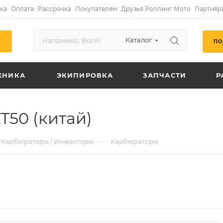
ка
Оплата
Рассрочка
Покупателям
Друзья Роллинг Мото
Партнёр
Каталог
ПО
Г
ХНИКА
ЭКИПИРОВКА
ЗАПЧАСТИ
Р
T50 (китай)
—
Карбюраторы / Инжекторы
Карбюраторы