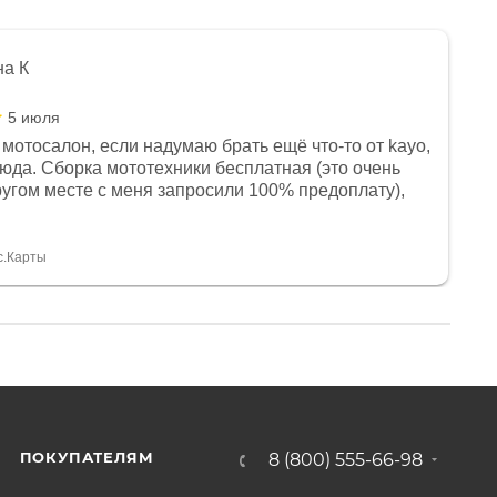
на К
5 июля
мотосалон, если надумаю брать ещё что-то от kayo,
сюда. Сборка мототехники бесплатная (это очень
другом месте с меня запросили 100% предоплату),
и документы выдали. Брала технику с ПТС, на учёт
а вообще без проблем. Менеджеру Юлии большое
тдельное, всегда на связи, очень детально всё
с.Карты
. 👍
ПОКУПАТЕЛЯМ
8 (800) 555-66-98