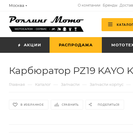
Москва
О компании
Бренды
Достав
КАТАЛО
АКЦИИ
РАСПРОДАЖА
МОТОТЕ
Карбюратор PZ19 KAYO K
—
—
—
—
Главная
Каталог
Запчасти
Запчасти корпус
В ИЗБРАННОЕ
СРАВНИТЬ
ПОДЕЛИТЬСЯ