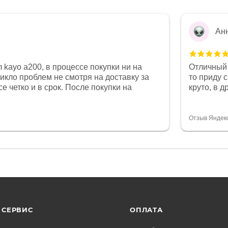
Ан
 kayo a200, в процессе покупки ни на
Отличный 
никло проблем не смотря на доставку за
то приду 
е четко и в срок. После покупки на
круто, в 
был 0, при этом представители магазина
все чеки 
связи и в итоге проблема была решена.
поставил
орит о небезразличии к клиенту после
спасибо о
Отзыв Яндек
то на сегодняшний день редкость.
объясняют
СЕРВИС
ОПЛАТА