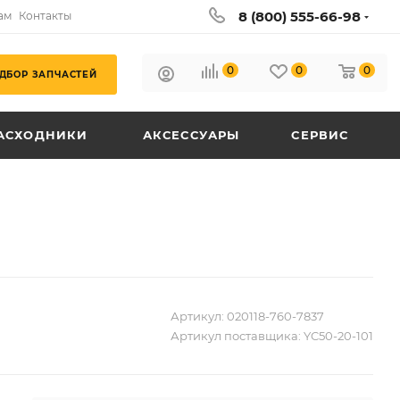
8 (800) 555-66-98
ам
Контакты
0
0
0
ДБОР ЗАПЧАСТЕЙ
АСХОДНИКИ
АКСЕССУАРЫ
СЕРВИС
Артикул:
020118-760-7837
Артикул поставщика:
YC50-20-101