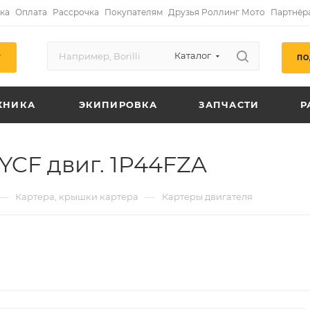
ка
Оплата
Рассрочка
Покупателям
Друзья Роллинг Мото
Партнёр
Каталог
ПО
Г
ХНИКА
ЭКИПИРОВКА
ЗАПЧАСТИ
Р
YCF двиг. 1P44FZA
—
—
Картера, крышки картера
Картеры двигателя