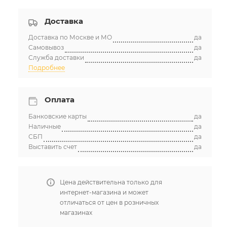
Доставка
Доставка по Москве и МО
да
Самовывоз
да
Служба доставки
да
Подробнее
Оплата
Банковские карты
да
Наличные
да
СБП
да
Выставить счет
да
Цена действительна только для
интернет-магазина и может
отличаться от цен в розничных
магазинах