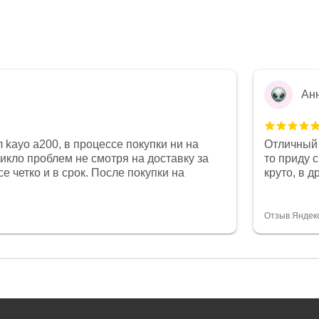
Ан
 kayo a200, в процессе покупки ни на
Отличный 
никло проблем не смотря на доставку за
то приду 
е четко и в срок. После покупки на
круто, в 
был 0, при этом представители магазина
все чеки 
связи и в итоге проблема была решена.
поставил
орит о небезразличии к клиенту после
спасибо о
Отзыв Яндек
то на сегодняшний день редкость.
объясняют