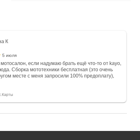
на К
5 июля
мотосалон, если надумаю брать ещё что-то от kayo,
сюда. Сборка мототехники бесплатная (это очень
другом месте с меня запросили 100% предоплату),
и документы выдали. Брала технику с ПТС, на учёт
а вообще без проблем. Менеджеру Юлии большое
тдельное, всегда на связи, очень детально всё
с.Карты
. 👍