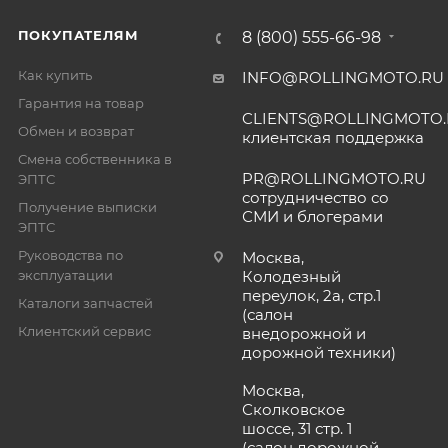
ПОКУПАТЕЛЯМ
8 (800) 555-66-98
Как купить
INFO@ROLLINGMOTO.RU
Гарантия на товар
CLIENTS@ROLLINGMOTO
Обмен и возврат
клиентская поддержка
Смена собственника в
PR@ROLLINGMOTO.RU
ЭПТС
сотрудничество со
Получение выписки
СМИ и блогерами
ЭПТС
Руководства по
Москва,
эксплуатации
Колодезный
переулок, 2а, стр.1
Каталоги запчастей
(салон
Клиентский сервис
внедорожной и
дорожной техники)
Москва,
Сколковское
шоссе, 31 стр. 1
(салон дорожной