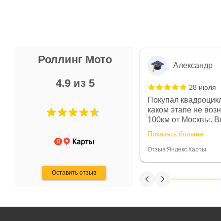
Роллинг Мото
Александр
4.9 из 5
28 июля
 в магазине чисто, цены везде
Покупал квадроцикл
огут. Не понравились условия
каком этапе не воз
предоплата и дают только на год)
100км от Москвы. Вс
ают что человек купит и
спидометре всегда 
Показать больше
некому.
постоянно были на 
Считаю, что это гов
Отзыв Яндекс.Карты
получения денег, ч
Оставить отзыв