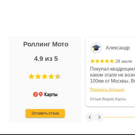
Роллинг Мото
Александр
4.9 из 5
28 июля
 в магазине чисто, цены везде
Покупал квадроцикл
огут. Не понравились условия
каком этапе не воз
предоплата и дают только на год)
100км от Москвы. Вс
ают что человек купит и
спидометре всегда 
Показать больше
некому.
постоянно были на 
Считаю, что это гов
Отзыв Яндекс.Карты
получения денег, ч
Оставить отзыв