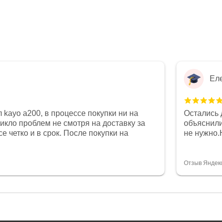
Ел
 kayo a200, в процессе покупки ни на
Остались 
никло проблем не смотря на доставку за
объяснили
е четко и в срок. После покупки на
не нужно.
был 0, при этом представители магазина
комфортна
связи и в итоге проблема была решена.
полностью
орит о небезразличии к клиенту после
огромное 
Отзыв Яндек
то на сегодняшний день редкость.
терпение