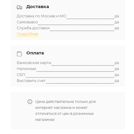
Доставка
Доставка по Москве и МО
да
Самовывоз
да
Служба доставки
да
Подробнее
Оплата
Банковские карты
да
Наличные
да
СБП
да
Выставить счет
да
Цена действительна только для
интернет-магазина и может
отличаться от цен в розничных
магазинах