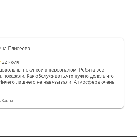
ена Елисеева
22 июля
довольны покупкой и персоналом. Ребята всё
, показали. Как обслуживать,что нужно делать,что
Ничего лишнего не навязывали. Атмосфера очень
я, помогли с доставкой. Сам аппарат так же
 устроил нас, нашли именно то, что хотел P. S
спасибо Дмитрию, за клиентоориентированность и
с.Карты