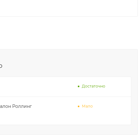
о
Достаточно
осалон Роллинг
Мало