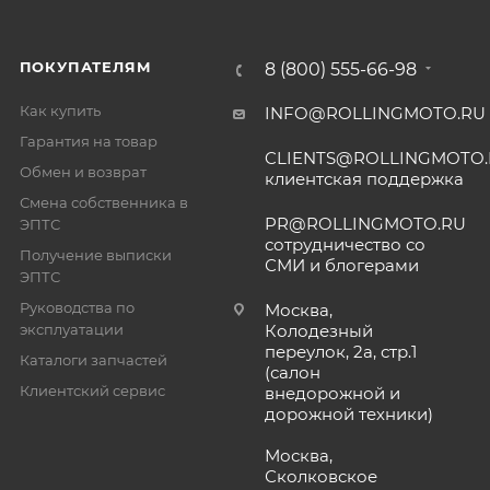
ПОКУПАТЕЛЯМ
8 (800) 555-66-98
Как купить
INFO@ROLLINGMOTO.RU
Гарантия на товар
CLIENTS@ROLLINGMOTO
Обмен и возврат
клиентская поддержка
Смена собственника в
PR@ROLLINGMOTO.RU
ЭПТС
сотрудничество со
Получение выписки
СМИ и блогерами
ЭПТС
Руководства по
Москва,
эксплуатации
Колодезный
переулок, 2а, стр.1
Каталоги запчастей
(салон
Клиентский сервис
внедорожной и
дорожной техники)
Москва,
Сколковское