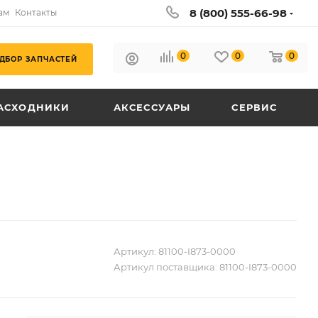
8 (800) 555-66-98
ам
Контакты
0
0
0
ДБОР ЗАПЧАСТЕЙ
АСХОДНИКИ
АКСЕССУАРЫ
СЕРВИС
Артикул:
81100-I873-0000
Артикул поставщика:
81100-I873-0000