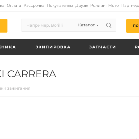
ка
Оплата
Рассрочка
Покупателям
Друзья Роллинг Мото
Партнёр
Каталог
ПО
Г
ХНИКА
ЭКИПИРОВКА
ЗАПЧАСТИ
Р
KI CARRERA
шки зажигания