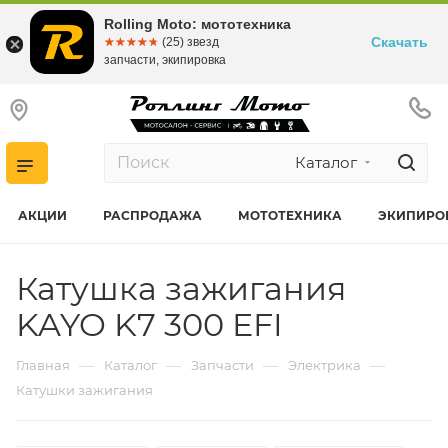
Rolling Moto: мототехника
Скачать
☆☆☆☆☆
★★★★★
(25) звезд
запчасти, экипировка
Каталог
АКЦИИ
РАСПРОДАЖА
МОТОТЕХНИКА
ЭКИПИРО
Катушка зажигания
KAYO K7 300 EFI
—
—
—
—
Главная
Каталог
Запчасти
Электрика
Катушки зажигания