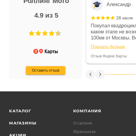
Роллинг Мото
Александр
4.9 из 5
28 июля
 в магазине чисто, цены везде
Покупал квадроцикл
огут. Не понравились условия
каком этапе не воз
предоплата и дают только на год)
100км от Москвы. Вс
ают что человек купит и
спидометре всегда 
Показать больше
некому.
постоянно были на 
Считаю, что это гов
Отзыв Яндекс.Карты
получения денег, ч
Оставить отзыв
КАТАЛОГ
КОМПАНИЯ
МАГАЗИНЫ
О салоне
Франшиза
АКЦИИ