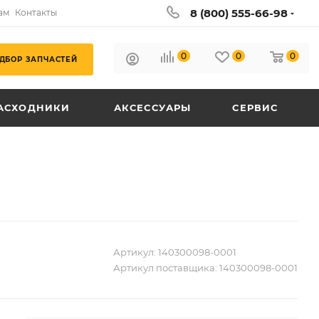
8 (800) 555-66-98
ам
Контакты
0
0
0
ДБОР ЗАПЧАСТЕЙ
АСХОДНИКИ
АКСЕССУАРЫ
СЕРВИС
Артикул:
140300098-0001
Артикул поставщика:
140300098-0001