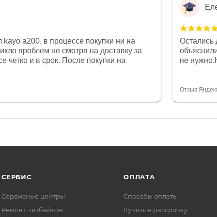
Ел
 kayo a200, в процессе покупки ни на
Остались 
никло проблем не смотря на доставку за
объяснили
е четко и в срок. После покупки на
не нужно.
был 0, при этом представители магазина
комфортна
связи и в итоге проблема была решена.
полностью
орит о небезразличии к клиенту после
огромное 
Отзыв Яндек
то на сегодняшний день редкость.
терпение
СЕРВИС
ОПЛАТА
Сервисные центры
Способы оплаты
Ремонт питбайков
Купить в рассрочку