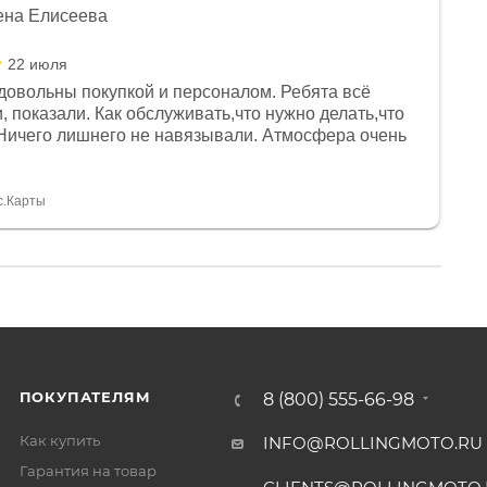
ена Елисеева
22 июля
довольны покупкой и персоналом. Ребята всё
, показали. Как обслуживать,что нужно делать,что
Ничего лишнего не навязывали. Атмосфера очень
я, помогли с доставкой. Сам аппарат так же
 устроил нас, нашли именно то, что хотел P. S
спасибо Дмитрию, за клиентоориентированность и
с.Карты
ПОКУПАТЕЛЯМ
8 (800) 555-66-98
Как купить
INFO@ROLLINGMOTO.RU
Гарантия на товар