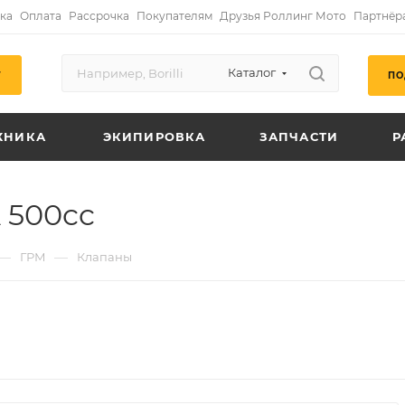
ка
Оплата
Рассрочка
Покупателям
Друзья Роллинг Мото
Партнёр
Каталог
ПО
Г
ХНИКА
ЭКИПИРОВКА
ЗАПЧАСТИ
Р
 500cc
—
—
ГРМ
Клапаны