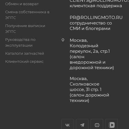
CLIENTS@ROLLINGMOTO
Обмен и возврат
клиентская поддержка
Смена собственника в
PR@ROLLINGMOTO.RU
ЭПТС
сотрудничество со
Получение выписки
СМИ и блогерами
ЭПТС
Руководства по
Москва,
эксплуатации
Колодезный
переулок, 2а, стр.1
Каталоги запчастей
(салон
Клиентский сервис
внедорожной и
дорожной техники)
Москва,
Сколковское
шоссе, 31 стр. 1
(салон дорожной
техники)