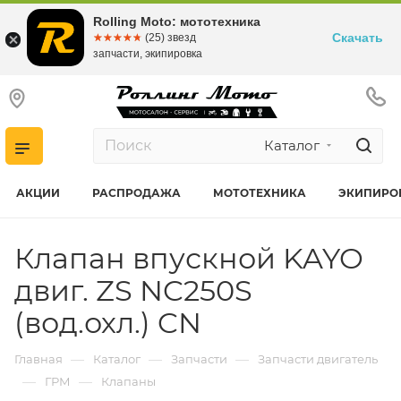
Rolling Moto: мототехника
Скачать
☆☆☆☆☆
★★★★★
(25) звезд
запчасти, экипировка
Каталог
АКЦИИ
РАСПРОДАЖА
МОТОТЕХНИКА
ЭКИПИРО
Клапан впускной KAYO
двиг. ZS NC250S
(вод.охл.) CN
—
—
—
Главная
Каталог
Запчасти
Запчасти двигатель
—
—
ГРМ
Клапаны