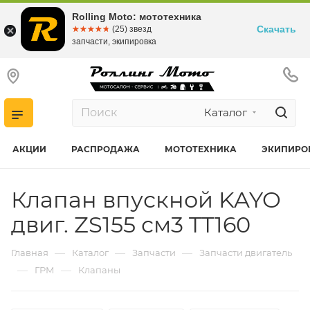
Rolling Moto: мототехника
Скачать
☆☆☆☆☆
★★★★★
(25) звезд
запчасти, экипировка
Каталог
АКЦИИ
РАСПРОДАЖА
МОТОТЕХНИКА
ЭКИПИРО
Клапан впускной KAYO
двиг. ZS155 см3 TT160
—
—
—
Главная
Каталог
Запчасти
Запчасти двигатель
—
—
ГРМ
Клапаны