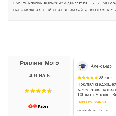
Купить клапан выпускной двигателя HS152FMH с
цене можно онлайн на нашем сайте или в одном и
Роллинг Мото
Александр
4.9 из 5
28 июля
 в магазине чисто, цены везде
Покупал квадроцикл
огут. Не понравились условия
каком этапе не воз
предоплата и дают только на год)
100км от Москвы. Вс
ают что человек купит и
спидометре всегда 
Показать больше
некому.
постоянно были на 
Считаю, что это гов
Отзыв Яндекс.Карты
получения денег, ч