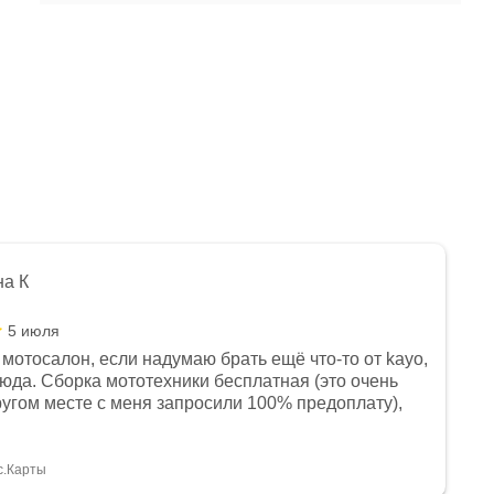
на К
5 июля
мотосалон, если надумаю брать ещё что-то от kayo,
сюда. Сборка мототехники бесплатная (это очень
другом месте с меня запросили 100% предоплату),
и документы выдали. Брала технику с ПТС, на учёт
а вообще без проблем. Менеджеру Юлии большое
тдельное, всегда на связи, очень детально всё
с.Карты
. 👍