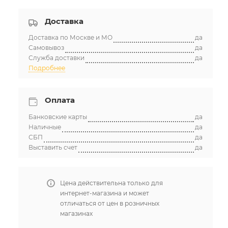
Доставка
Доставка по Москве и МО
да
Самовывоз
да
Служба доставки
да
Подробнее
Оплата
Банковские карты
да
Наличные
да
СБП
да
Выставить счет
да
Цена действительна только для
интернет-магазина и может
отличаться от цен в розничных
магазинах