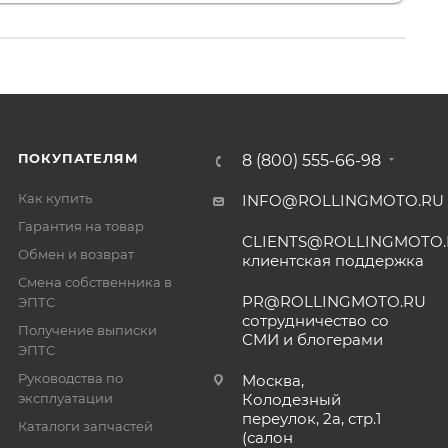
ПОКУПАТЕЛЯМ
8 (800) 555-66-98
Как купить
INFO@ROLLINGMOTO.RU
Гарантия на товар
CLIENTS@ROLLINGMOTO
Обмен и возврат
клиентская поддержка
Смена собственника в
PR@ROLLINGMOTO.RU
ЭПТС
сотрудничество со
Получение выписки
СМИ и блогерами
ЭПТС
Руководства по
Москва,
эксплуатации
Колодезный
переулок, 2а, стр.1
Каталоги запчастей
(салон