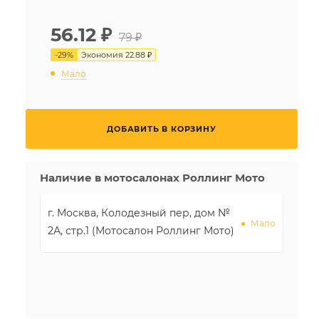
56.12
₽
79 ₽
-
29
%
Экономия
22.88 ₽
Мало
ДОБАВИТЬ В КОРЗИНУ
Наличие в мотосалонах Роллинг Мото
г. Москва, Колодезный пер, дом №
Мало
2А, стр.1 (Мотосалон Роллинг Мото)