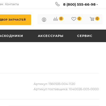
8 (800) 555-66-98
ам
Контакты
0
0
0
ДБОР ЗАПЧАСТЕЙ
АСХОДНИКИ
АКСЕССУАРЫ
СЕРВИС
Артикул:
1560535-004-1120
Артикул поставщика:
1040026-005-0000