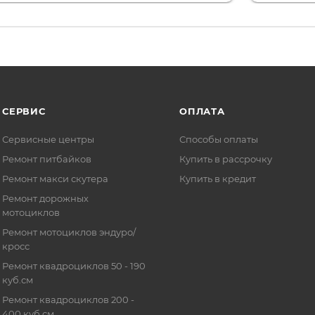
СЕРВИС
ОПЛАТА
Сервисные центры
Способы оплаты
Ремонт питбайков
Купить в рассрочку
Ремонт макси скутера
Купить в кредит
Ремонт дорожных
мотоциклов
Ремонт мотоциклов эндуро/
кросс
Ремонт квадроциклов 50 - 190
куб.см
Ремонт квадроциклов 200 -
400 куб.см