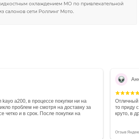
 жидкостным охлаждением MO по привлекательной
з салонов сети Роллинг Мото.
Ан
 kayo a200, в процессе покупки ни на
Отличный 
никло проблем не смотря на доставку за
то приду 
е четко и в срок. После покупки на
круто, в 
был 0, при этом представители магазина
все чеки 
связи и в итоге проблема была решена.
поставил
орит о небезразличии к клиенту после
спасибо о
Отзыв Яндек
то на сегодняшний день редкость.
объясняют