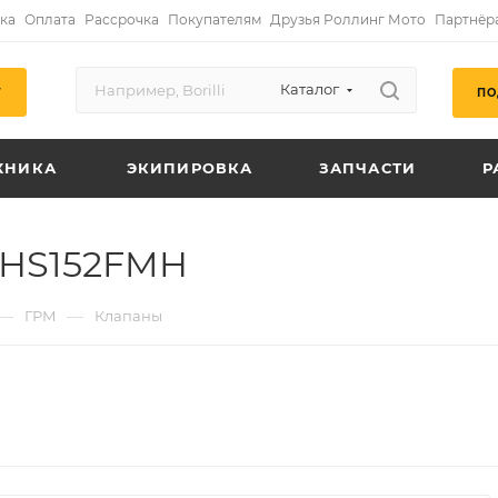
ка
Оплата
Рассрочка
Покупателям
Друзья Роллинг Мото
Партнёр
Каталог
ПО
Г
ХНИКА
ЭКИПИРОВКА
ЗАПЧАСТИ
Р
 HS152FMH
—
—
ГРМ
Клапаны