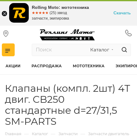
Rolling Moto: мототехника
Скачать
☆☆☆☆☆
★★★★★
(25) звезд
запчасти, экипировка
Каталог
АКЦИИ
РАСПРОДАЖА
МОТОТЕХНИКА
ЭКИПИРО
Клапаны (компл. 2шт) 4T
двиг. CB250
стандартные d=27/31,5
SM-PARTS
—
—
—
Главная
Каталог
Запчасти
Запчасти двигатель