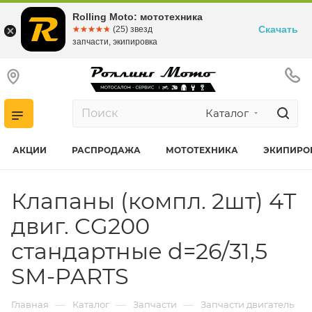
Rolling Moto: мототехника
Скачать
☆☆☆☆☆
★★★★★
(25) звезд
запчасти, экипировка
Каталог
АКЦИИ
РАСПРОДАЖА
МОТОТЕХНИКА
ЭКИПИРО
Клапаны (компл. 2шт) 4T
двиг. CG200
стандартные d=26/31,5
SM-PARTS
—
—
—
Главная
Каталог
Запчасти
Запчасти двигатель