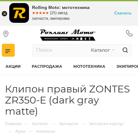
Rolling Moto: мототехника
Скачать
☆☆☆☆☆
★★★★★
(25) звезд
запчасти, экипировка
Каталог
АКЦИИ
РАСПРОДАЖА
МОТОТЕХНИКА
ЭКИПИРО
Клипон правый ZONTES
ZR350-E (dark gray
matte)
—
—
—
Главная
Каталог
Запчасти
Запчасти корпус
—
—
Рули
Клипоны