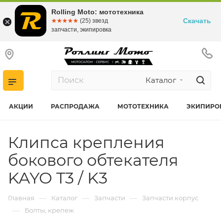
Rolling Moto: мототехника
Скачать
☆☆☆☆☆
★★★★★
(25) звезд
запчасти, экипировка
Каталог
АКЦИИ
РАСПРОДАЖА
МОТОТЕХНИКА
ЭКИПИРО
Клипса крепления
бокового обтекателя
KAYO T3 / K3
—
—
—
Главная
Каталог
Запчасти
Запчасти корпус
—
Болты, крепеж